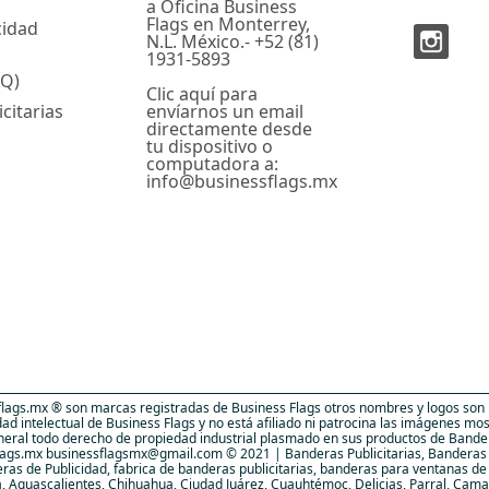
a Oficina Business
Flags en Monterrey,
cidad
N.L. México.- +52 (81)
1931-5893
AQ)
Clic aquí para
citarias
envíarnos un email
directamente desde
tu dispositivo o
computadora a:
info@businessflags.mx
lags.mx ® son marcas registradas de Business Flags otros nombres y logos son m
d intelectual de Business Flags y no está afiliado ni patrocina las imágenes mo
eneral todo derecho de propiedad industrial plasmado en sus productos de Bander
ags.mx businessflagsmx@gmail.com © 2021 | Banderas Publicitarias, Banderas Pu
deras de Publicidad, fabrica de banderas publicitarias, banderas para ventanas d
a, Aguascalientes, Chihuahua, Ciudad Juárez, Cuauhtémoc, Delicias, Parral, Cam