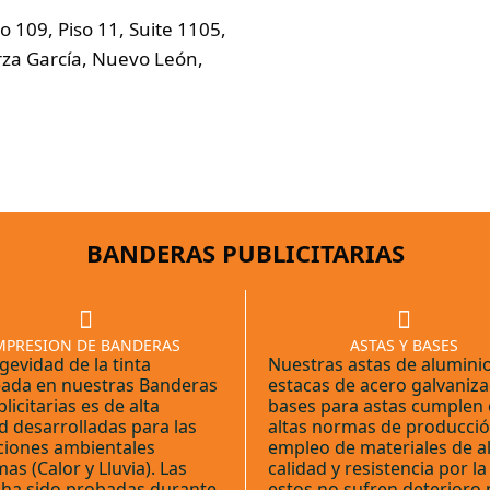
 109, Piso 11, Suite 1105,
arza García, Nuevo León,
BANDERAS PUBLICITARIAS
MPRESION DE BANDERAS
ASTAS Y BASES
gevidad de la tinta
Nuestras astas de aluminio
ada en nuestras Banderas
estacas de acero galvaniza
licitarias es de alta
bases para astas cumplen
d desarrolladas para las
altas normas de producción
ciones ambientales
empleo de materiales de al
as (Calor y Lluvia). Las
calidad y resistencia por l
s ha sido probadas durante
estos no sufren deterioro 