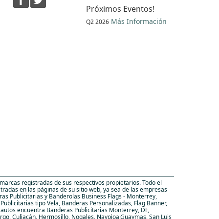
Próximos Eventos!
Más Información
Q2 2026
arcas registradas de sus respectivos propietarios. Todo el
stradas en las páginas de su sitio web, ya sea de las empresas
as Publicitarias y Banderolas Business Flags - Monterrey,
blicitarias tipo Vela, Banderas Personalizadas, Flag Banner,
e autos encuentra Banderas Publicitarias Monterrey, DF,
argo, Culiacán, Hermosillo, Nogales, Navojoa,Guaymas, San Luis