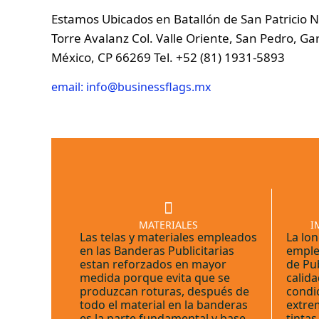
Estamos Ubicados en Batallón de San Patricio No
Torre Avalanz Col. Valle Oriente, San Pedro, G
México, CP 66269 Tel. +52 (81) 1931-5893
email: info@businessflags.mx
MATERIALES
I
Las telas y materiales empleados
La lon
en las Banderas Publicitarias
emple
estan reforzados en mayor
de Pub
medida porque evita que se
calida
produzcan roturas, después de
condi
todo el material en la banderas
extrem
es la parte fundamental y base
tinta