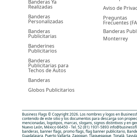
Banderas Ya
Realizadas
Aviso de Priva
Banderas
Preguntas
Personalizadas
Frecuentes (F
Banderas
Banderas Publi
Publicitarias
Monterrey
Banderines
Publicitarios
Banderas
Publicitarias para
Techos de Autos
Banderas
Globos Publicitarios
Business Flags © Copyright 2026. Los nombres y logos en Businessf
contenido de este sitio y los documentos para descarga son propieda
mencionadas, logotipos, marcas, slogans, signos distintivos y en g
Nuevo León, México 66450 - Tel. 52 (81) 1931-5893 info@businessfl
banderas, banner flags, promo flags, flag banner publicitario, Ban
Guadalajara, Puerto Vallarta, Zapopan, Tlaquepaque, Tonalá, Sayul